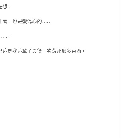
在想，
想著，也是蠻傷心的……
……，
己這是我這輩子最後一次背那麼多東西，