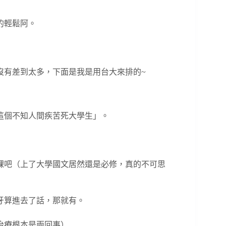
的輕鬆阿。
沒有差到太多，下面是我是用台大來排的~
這個不知人間疾苦死大學生」。
課吧（上了大學國文居然還是必修，真的不可思
牙算進去了話，那就有。
治療根本是兩回事）