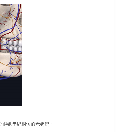
位跟她年紀相仿的老奶奶，