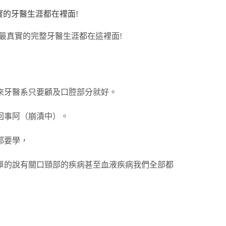
實的牙醫生涯都在裡面!
?最真實的完整牙醫生涯都在這裡面!
來牙醫系只要顧及口腔部分就好。
回事阿（崩潰中）。
都要學，
單的說有關口頸部的疾病甚至血液疾病我們全部都
，