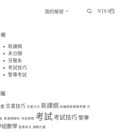
NT$
0
我的帳號
分類
新課綱
未分類
牙醫系
考試技巧
警專考試
標籤
新課綱
念書技巧
念書
念書方法
新課綱素養題準備
牙
考試
考試技巧
警專
系
素養題解析
考前策略
甲組數學
警專英文
讀數計畫