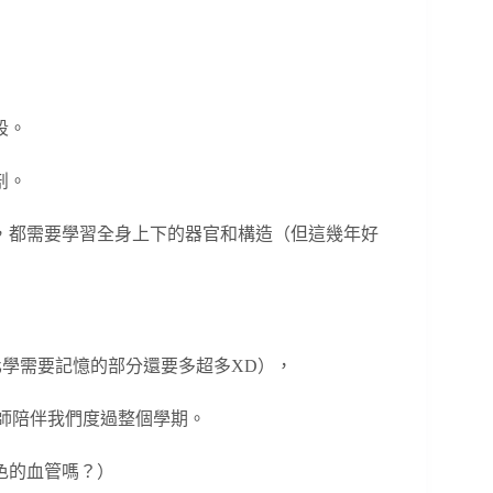
段。
剖。
，都需要學習全身上下的器官和構造（但這幾年好
中化學需要記憶的部分還要多超多XD），
老師陪伴我們度過整個學期。
色的血管嗎？）