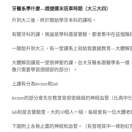
牙醫系學什麼―趕捷運末班車時期（大三大四）
升到大三後，終於開始學牙本科的課啦。
有關牙科的課，無論是學科還是實驗，都會集中在這個階
一開始升到大三，有一堂課馬上就給我震撼教育―大體解
大體解剖課是一堂很神聖的課，台大牙醫系跟醫學系一樣
像只需要學習頭頸部的部分）。
上課有分為lecture和lab
lecture的部分會先在教室背密密麻麻的神經血管（比高
lab則是去實驗室，大約10個人一組，每組會有一位大體
下圖附上永無止盡的神經和血管。（有發現其中一條粉紅