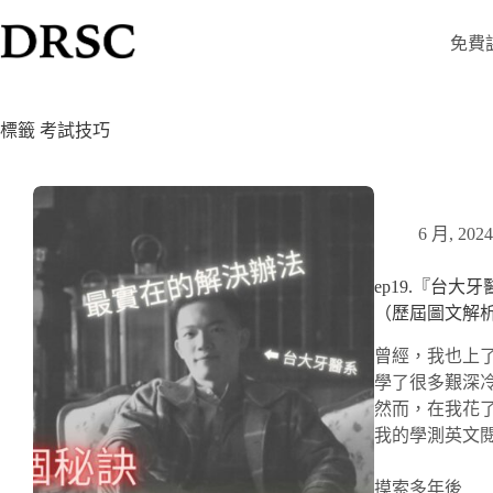
免費
標籤
考試技巧
6 月, 2024
ep19.『台
（歷屆圖文解
曾經，我也上
學了很多艱深
然而，在我花
我的學測英文
摸索多年後