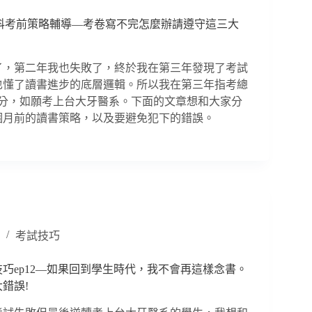
牙科考前策略輔導―考卷寫不完怎麼辦請遵守這三大
了，第二年我也失敗了，終於我在第三年發現了考試
也懂了讀書進步的底層邏輯。所以我在第三年指考總
0分，如願考上台大牙醫系。下面的文章想和大家分
個月前的讀書策略，以及要避免犯下的錯誤。
考試技巧
巧ep12―如果回到學生時代，我不會再這樣念書。
錯誤!