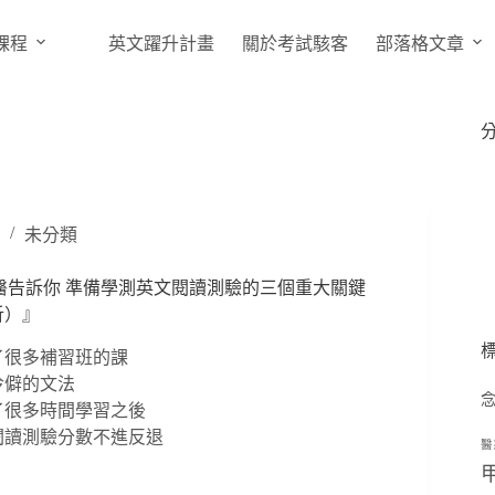
課程
英文躍升計畫
關於考試駭客
部落格文章
未分類
大牙醫告訴你 準備學測英文閱讀測驗的三個重大關鍵
析）』
了很多補習班的課
冷僻的文法
了很多時間學習之後
閱讀測驗分數不進反退
醫