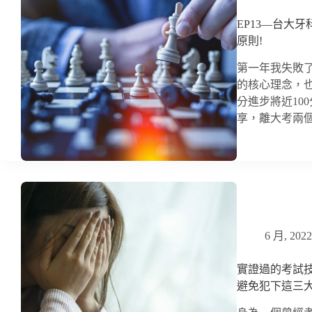
EP13―台大
原則!
第一年我失敗
的核心理念，
分進步將近10
享，離大考兩
6 月, 2022
實證過的考試技
避免犯下這三大