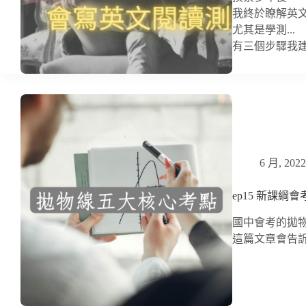
我終於瞭解英
尤其是學測...
有三個步驟我
6 月, 2022
ep15 新課綱
國中會考的拋
這篇文章會告