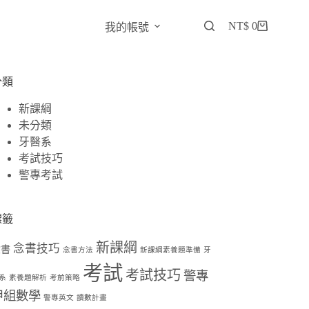
NT$
0
我的帳號
分類
新課綱
未分類
牙醫系
考試技巧
警專考試
標籤
新課綱
念書技巧
念書
念書方法
新課綱素養題準備
牙
考試
考試技巧
警專
系
素養題解析
考前策略
甲組數學
警專英文
讀數計畫