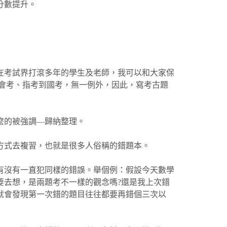
分數提升。
在考試界打滾多年的學生及老師，我可以和大家保
從會考、指考到國考，無一例外，因此，寫考古題
麼的被強調―歸納整理。
方式去複習，也就是很多人俗稱的錯題本。
有沒有一直犯同樣的錯誤。舉個例：假設今天數學
要去想，是兩題考不一樣的觀念嗎?還是我上次錯
就會發現第一次錯的題目往往都要再錯個三次以