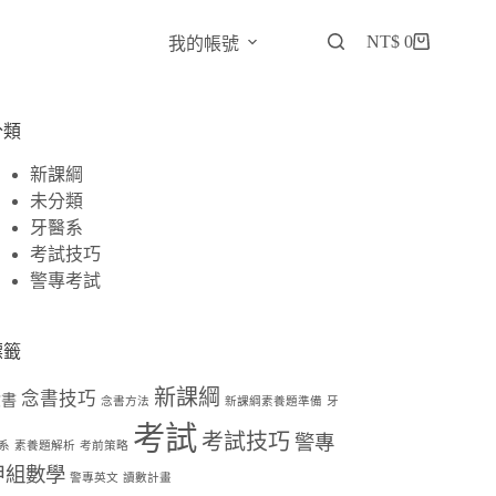
NT$
0
我的帳號
分類
新課綱
未分類
牙醫系
考試技巧
警專考試
標籤
新課綱
念書技巧
念書
念書方法
新課綱素養題準備
牙
考試
考試技巧
警專
系
素養題解析
考前策略
甲組數學
警專英文
讀數計畫