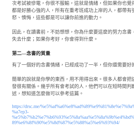
次考試被慘電，你很不服輸，這就是情緒，但如果你也覺
都是好勝心強的人，所有在重考班成功上岸的人，都帶有
怒、懊悔，這些都是可以讓你前進的動力。
因此，在讀書前，不妨想想，你為什麼要這麼的努力念書
失去什麼；如果你考好，你會得到什麼。
第二
―
念書的質量
有了一個好的念書情緒，已經成功了一半，但你還需要好
簡單的說就是你學的東西，用不用得出來。很多人都會把
發很有關係。幾乎所有會考試的人，他們可以在短時間判
述，想知道怎麼做可以參考這篇。
https://drsc.me/%e5%af%a6%e8%ad%89%e9%81%8e%e7
%a7ep3-
%e5%b7%b2%e7%b6%93%e5%8a%aa%e5%8a%9b%e4%bd
89%e6%8f%90%e5%8d%87%e5%88%a5%e6%93%94/