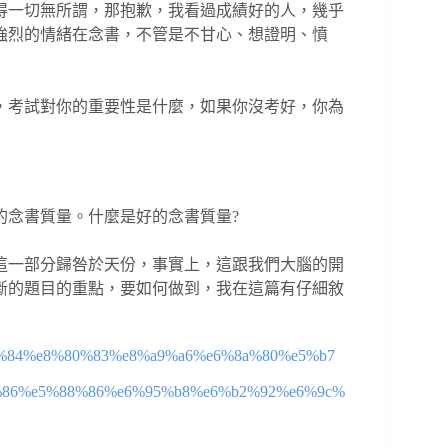
得一切無所謂，那抱歉，我看過成績好的人，幾乎
強烈的情緒在念書，不管是不甘心、想證明、憤
，考試對你的重要性是什麼，如果你沒考好，你為
的念書質量。什麼是好的念書質量?
這一部分歸咎於天份，事實上，這跟我們大腦的開
斷的題目的重點，要如何做到，我在這篇有仔細敘
%9a%84%e8%80%83%e8%a9%a6%e6%8a%80%e5%b7
%86%e5%88%86%e6%95%b8%e6%b2%92%e6%9c%